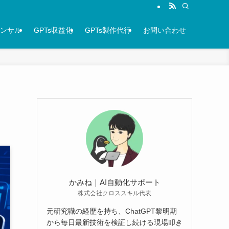
コンサル
GPTs収益化
GPTs製作代行
お問い合わせ
かみね｜AI自動化サポート
株式会社クロススキル代表
元研究職の経歴を持ち、ChatGPT黎明期
から毎日最新技術を検証し続ける現場叩き