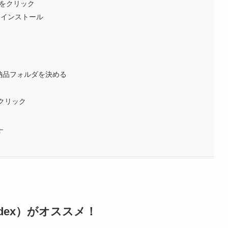
x」をクリック
をインストール
納品フォルダを決める
をクリック
す
odex）がオススメ！