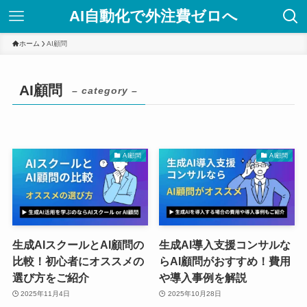
AI自動化で外注費ゼロへ
ホーム
AI顧問
AI顧問
– category –
AI顧問
AI顧問
生成AIスクールとAI顧問の
生成AI導入支援コンサルな
比較！初心者にオススメの
らAI顧問がおすすめ！費用
選び方をご紹介
や導入事例を解説
2025年11月4日
2025年10月28日