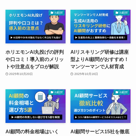
AI顧問
AI顧問
ホリエモンAI丸投げの評判
AIリスキリング研修は講座
や口コミ！導入前のメリッ
型よりAI顧問がおすすめ！
トや注意点をプロが解説
マンツーマンで人材育成
2025年10月20日
2025年10月16日
AI顧問
AI顧問
AI顧問の料金相場はいく
AI顧問サービス15社を徹底