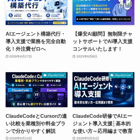
AIエージェント構築代行・
【爆安AI顧問】無制限チャ
導入支援で業務を完全自動
ットサポートでAI導入支援
化！外注費ゼロへ
コンサルいたします！
2026年4月17日
2025年8月8日
ClaudeCode
ClaudeCode
ClaudeCodeとCursorの違
ClaudeCode研修でAIエー
い比較を業種別や料金プラ
ジェント導入支援│基本的
ンで分かりやすく解説
な使い方～応用編まで教育
2026年6月14日
2026年5月31日